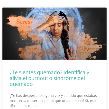
P
P
P
P
P
á
á
á
á
á
g
g
g
g
g
i
i
i
i
i
n
n
n
n
n
a
a
a
a
a
¿Te sientes quemado? Identifica y
alivia el burnout o síndrome del
quemado
¿Te has despertado alguna vez y sentido que estabas
más cerca de ser un zombi que una persona? Sí, esos
días en los que la