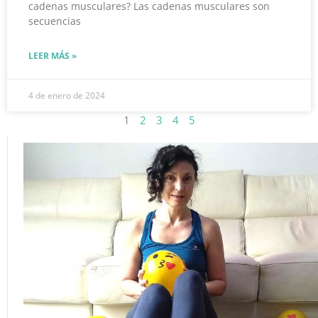
cadenas musculares? Las cadenas musculares son
secuencias
LEER MÁS »
4 de enero de 2024
1
2
3
4
5