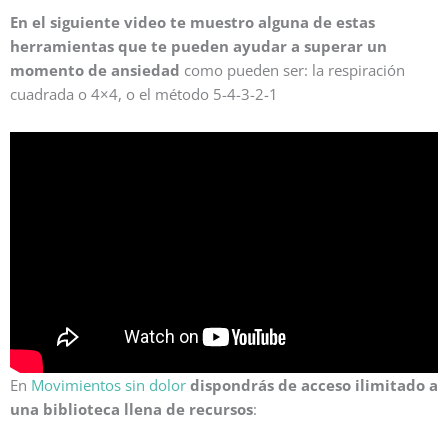
En el siguiente video te muestro alguna de estas
herramientas que te pueden ayudar a superar un
momento de ansiedad
como pueden ser: la respiración
cuadrada o 4×4, o el método 5-4-3-2-1
En
Movimientos sin dolor
dispondrás de acceso ilimitado a
una biblioteca llena de recursos
: