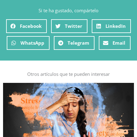
Si te ha gustado, compártelo
Facebook
Twitter
LinkedIn
WhatsApp
Telegram
Email
Otros artículos que te pueden interesar