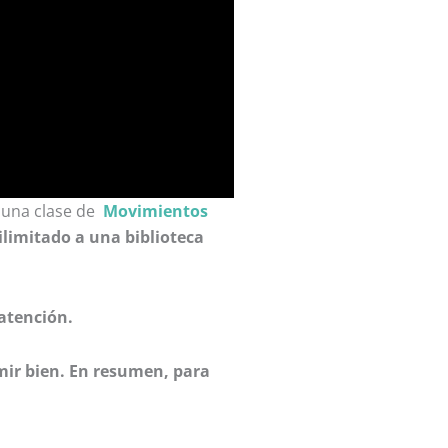
n una clase de
Movimientos
ilimitado a una biblioteca
atención.
mir bien. En resumen, para