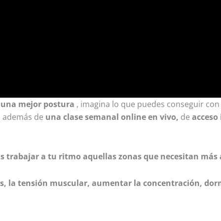
e una mejor postura
, imagina lo que puedes conseguir co
s además de
una clase semanal online en vivo,
de
acceso 
as trabajar a tu ritmo aquellas zonas que necesitan más 
és, la tensión muscular, aumentar la concentración, dor