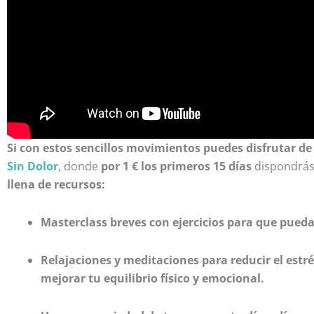
Si con estos sencillos movimientos puedes disfrutar d
Sin Dolor
, donde
por
1 € los primeros 15 días
dispondrá
llena de recursos:
Masterclass breves con ejercicios para que pued
Relajaciones y meditaciones para reducir el estr
mejorar tu equilibrio físico y emocional.