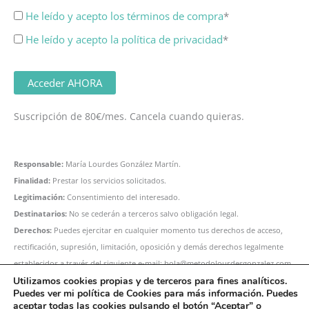
He leído y acepto los términos de compra
*
He leído y acepto la política de privacidad
*
Sin valor
Suscripción de 80€/mes. Cancela cuando quieras.
Responsable:
María Lourdes González Martín.
Finalidad:
Prestar los servicios solicitados.
Legitimación:
Consentimiento del interesado.
Destinatarios:
No se cederán a terceros salvo obligación legal.
Derechos:
Puedes ejercitar en cualquier momento tus derechos de acceso,
rectificación, supresión, limitación, oposición y demás derechos legalmente
establecidos a través del siguiente e-mail: hola@metodolourdesgonzalez.com
Información adicional:
Puedes consultar la información adicional y detallada
Utilizamos cookies propias y de terceros para fines analíticos.
Puedes ver mi política de Cookies para más información. Puedes
sobre protección de datos
aquí.
aceptar todas las cookies pulsando el botón “Aceptar” o