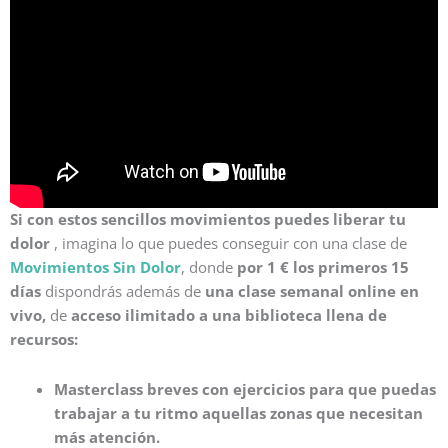
Si con estos sencillos movimientos puedes liberar tu
dolor
, imagina lo que puedes conseguir con una clase de
Movimientos Sin Dolor
, donde
por
1 € los primeros 15
días
dispondrás además de
una clase semanal online en
vivo,
de
acceso ilimitado a una biblioteca llena de
recursos:
Masterclass breves con ejercicios para que puedas
trabajar a tu ritmo aquellas zonas que necesitan
más atención.